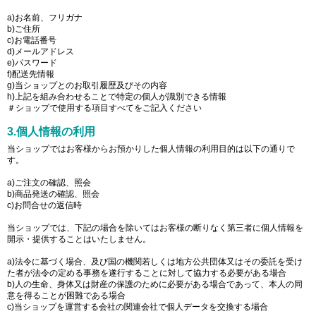
a)お名前、フリガナ
b)ご住所
c)お電話番号
d)メールアドレス
e)パスワード
f)配送先情報
g)当ショップとのお取引履歴及びその内容
h)上記を組み合わせることで特定の個人が識別できる情報
＃ショップで使用する項目すべてをご記入ください
3.個人情報の利用
当ショップではお客様からお預かりした個人情報の利用目的は以下の通りで
す。
a)ご注文の確認、照会
b)商品発送の確認、照会
c)お問合せの返信時
当ショップでは、下記の場合を除いてはお客様の断りなく第三者に個人情報を
開示・提供することはいたしません。
a)法令に基づく場合、及び国の機関若しくは地方公共団体又はその委託を受け
た者が法令の定める事務を遂行することに対して協力する必要がある場合
b)人の生命、身体又は財産の保護のために必要がある場合であって、本人の同
意を得ることが困難である場合
c)当ショップを運営する会社の関連会社で個人データを交換する場合