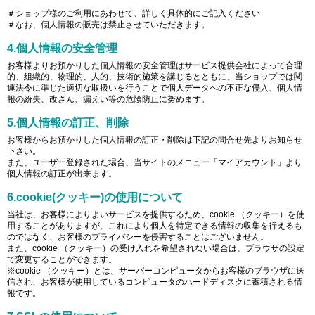
＃ショップ様のご利用にあわせて、詳しく具体的にご記入ください
＃なお、個人情報の販売は禁止させていただきます。
4.個人情報の安全管理
お客様よりお預かりした個人情報の安全管理はサービス提供会社によって合理
的、組織的、物理的、人的、技術的施策を講じるとともに、当ショップでは関
連法令に準じた適切な取扱いを行うことで個人データへの不正な侵入、個人情
報の紛失、改ざん、漏えい等の危険防止に努めます。
5.個人情報の訂正、削除
お客様からお預かりした個人情報の訂正・削除は下記の問合せ先よりお知らせ
下さい。
また、ユーザー登録された場合、当サイトのメニュー「マイアカウント」より
個人情報の訂正が出来ます。
6.cookie(クッキー)の使用について
当社は、お客様によりよいサービスを提供するため、cookie （クッキー）を使
用することがありますが、これにより個人を特定できる情報の収集を行えるも
のではなく、お客様のプライバシーを侵害することはございません。
また、cookie （クッキー）の受け入れを希望されない場合は、ブラウザの設定
で変更することができます。
※cookie （クッキー）とは、サーバーコンピュータからお客様のブラウザに送
信され、お客様が使用しているコンピュータのハードディスクに蓄積される情
報です。