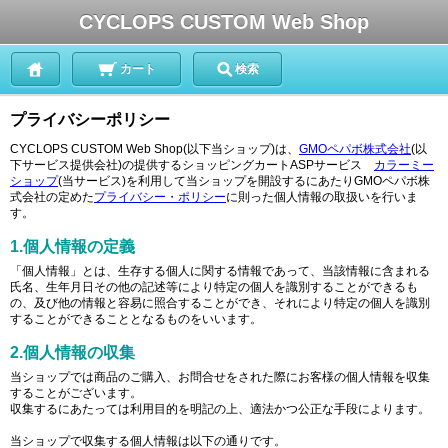
CYCLOPS CUSTOM Web Shop
カート
検索
プライバシーポリシー
CYCLOPS CUSTOM Web Shop(以下当ショップ)は、
GMOペパボ株式会社
(以
下サービス提供会社)の提供するショッピングカートASPサービス
カラーミー
ショップ
(当サービス)を利用して当ショップを開設するにあたりGMOペパボ株
式会社の定めた
プライバシー・ポリシー
に則った個人情報の取扱いを行いま
す。
1.個人情報の定義
「個人情報」とは、生存する個人に関する情報であって、当該情報に含まれる
氏名、生年月日その他の記述等により特定の個人を識別することができるも
の、及び他の情報と容易に照合することができ、それにより特定の個人を識別
することができることとなるものをいいます。
2.個人情報の収集
当ショップでは商品のご購入、お問合せをされた際にお客様の個人情報を収集
することがございます。
収集するにあたっては利用目的を明記の上、適法かつ公正な手段によります。
当ショップで収集する個人情報は以下の通りです。